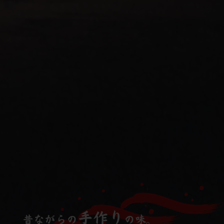
手作り
昔ながらの
の味。