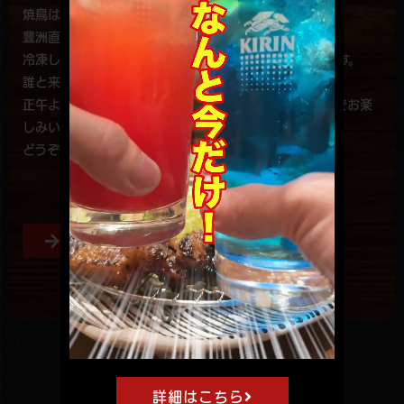
焼鳥は手刺しで焼き加減にもこだわり毎日1,000本。
豊洲直送の鮮魚も鮮度・価格・魚種で他店を圧倒。
冷凍しない、出来立てを食べていただく手作り居酒屋です。
誰と来ても、その人の好みの一品が必ず見つかるはず。
正午より営業。気軽な一人呑みからグループで、ご家族でお楽
しみいただける地元のお店です。
どうぞ楽しいひとときをお過ごし下さい！
お料理
お飲み物
詳細はこちら