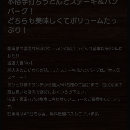
本格手打ちうどんとステーキ＆ハン
バーグ！
どちらも美味しくてボリュームたっ
ぷり！
国産豚の濃厚な旨味がたっぷりの肉汁うどんは創業以来20年に
わたり
当店人気No1。
精肉店のこだわりが詰まったステーキ＆ハンバーグは、大人気
メニュー！
おひとり様のランチから最大50名様のご宴会まで、古民家風の
落ち着いた店内で存分におくつろぎ下さい。
法事・慶事などの会食に合わせたメニューのご提案もいたしま
す。
駐車場は40台を収容、無料送迎バスもございます。