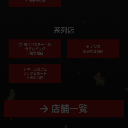
鶴瀬東口店
系列店
小江戸ステーキ＆
デリカ
うどんビッグ
東みずほ台店
川越今泉店
キーズカフェ
ビッグ☆ミート
ときわ台店
店舗一覧