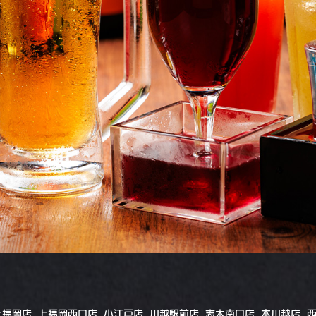
上福岡店
,
上福岡西口店
,
小江戸店
,
川越駅前店
,
志木南口店
,
本川越店
,