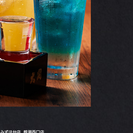
西みずほ台店
,
鶴瀬西口店